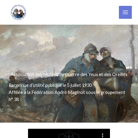
Aller
au
contenu
Association des Mutilés de Guerre des Yeux et des Oreilles
Reconnue d’utilité publique le 5 juillet 1930
Affiliée à la Fédération André Maginot sous le groupement
n° 38